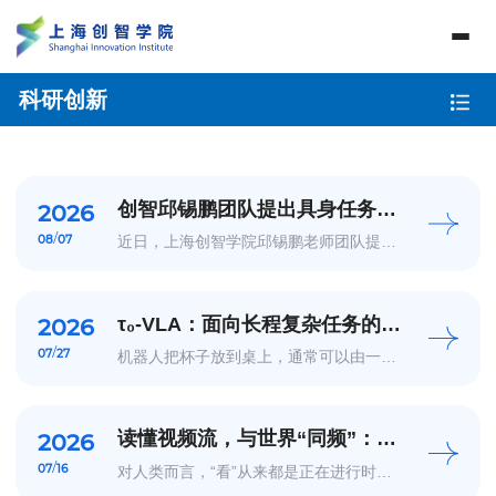
科研创新
创智邱锡鹏团队提出具身任务智
2026
能体新范式 ETA，开源
/
08
07
近日，上海创智学院邱锡鹏老师团队提出
OpenETA
具身任务智能体（Embodied Task
Agent，ETA）范式，并发布开源实现
OpenETA。该工作讨论的核心问题是：当
机器人面对一个由多步操作组成、持续改
变环境的完整任务时，如何...
τ₀-VLA：面向长程复杂任务的具
2026
身基础模型发布
/
07
27
机器人把杯子放到桌上，通常可以由一个
短时技能完成，主要考验局部感知与精细
操控；而制作一杯奶茶，则需要连续完成
摆杯、加入配料、倒入牛奶和茶、封盖、
插入吸管等13个步骤；如果让机器人整理
一个房间，它还...
读懂视频流，与世界“同频”：
2026
OpenMOSS正式开源MOSS-VL-
/
07
16
对人类而言，“看”从来都是正在进行时：
Realtime
一边观察，一边判断，画面变了，认知也