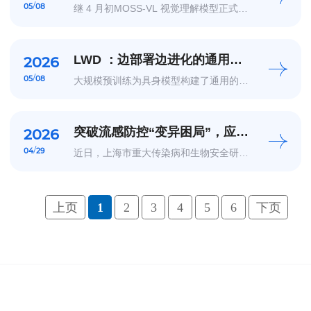
破：开源社区首个 Cross-
/
05
08
继 4 月初MOSS-VL 视觉理解模型正式开
Attention 多模态高效推理方案
源之后，上海创智学院、复旦大学
OpenMOSS 团队联合模思智能，并与
SGLang 团队协作，将 MOSS-VL 的高效
推理路径完整合入 SGLang 主分支——这
是开源社区首个面向 Cross-Attention...
LWD ：边部署边进化的通用机
2026
器人训练范式
/
05
08
大规模预训练为具身模型构建了通用的感
知与执行先验，赋予了机器人基础的泛化
能力。但这仅仅是机器人迈向真实世界的
第一步。真实世界的部署，需要一个能够
完成多种任务的通才策略机器人。并且面
对复杂多变的物理环境...
突破流感防控“变异困局”，应天
2026
雷团队广谱中和抗体成果落地
/
04
29
近日，上海市重大传染病和生物安全研究
院（以下简称“传研院”）牵头孵化的靶向
流感病毒广谱中和抗体专利成果落地，成
果由上海创智学院全时导师、传研院兼职
PI、复旦大学基础医学院特聘教授、上海
合成免疫工程技术研...
上页
1
2
3
4
5
6
下页