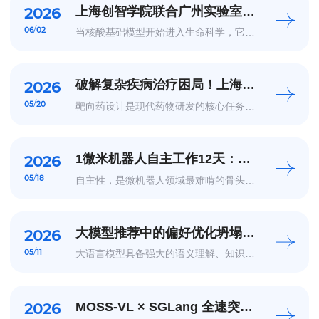
第一视角视频和人类...
上海创智学院联合广州实验室
2026
（上海基地）、深圳河套学院等
/
06
02
当核酸基础模型开始进入生命科学，它们
单位提出首个面向病毒基因组任
已经被用于功能元件预测、基因调控理
解、变异效应分析，甚至生物序列生成。
务的核酸基础模型评测体系
但一个关键问题仍然没有被充分回答：这
ViroBench
些模型真的能理解病毒吗？病毒基因组不
同于一般基因组序列任务...
破解复杂疾病治疗困局！上海创
2026
智学院等团队提出通用多靶点药
/
05
20
靶向药设计是现代药物研发的核心任务。
物3D生成大模型
其中，多靶点药物设计策略能够协同调控
多个靶点，为攻克癌症、神经退行性疾病
等复杂病症提供了关键方向。然而，想要
同时满足多个靶点的结合口袋约束并兼顾
类药性，对底层设...
1微米机器人自主工作12天：生
2026
物电路赋予微型
/
05
18
自主性，是微机器人领域最难啃的骨头对
机器人来说，自主性意味着系统能够在没
有持续外部指令的情况下，独立完成长周
期任务。这一目标在宏观机器人上已有大
量成熟方案，但当机器人尺寸缩减至微米
量级，几乎所有已知的...
大模型推荐中的偏好优化坍塌：
2026
从现象发现到动态优化
/
05
11
大语言模型具备强大的语义理解、知识建
模与生成能力，为推荐系统理解用户行为
和物品语义提供了新的可能。随着大语言
模型逐渐应用于推荐任务，如何让模型准
确学习用户偏好，成为大模型推荐系统领
域的重要问题。近年...
MOSS-VL × SGLang 全速突
2026