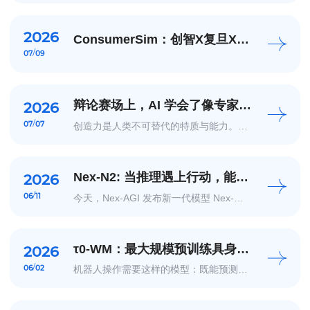
随之更新。但视频大模型的默认范式仍停
留在“离线”阶段——AI像一个事后查看录
像的旁观者，面对一个已经结束的世界，
先看完、再作...
2026
ConsumerSim：创智X复旦X港
/
中文联合推出首个基于社会模拟
07
09
的消费者信心指数预测模型
辩论赛场上，AI 学会了像专家一
2026
样评判创造力
/
07
07
创造力是人类不可替代的特质与能力。从
课堂到职场，从科研到创业，创造性问题
解决能力依赖于我们能否提出从新视角发
现与定义问题、提出新想法、产生有价值
的解决方案。知识积累的多少可以通过考
试来评估，创造力...
Nex-N2: 当推理遇上行动，能动
2026
性思维的统一
/
06
11
今天，Nex-AGI 发布新一代模型 Nex-
N2。Nex-AGI 是由上海创智学院联合上海
奇绩智峰、模思智能、基流科技、跨赴科
技等众多科研及创业伙伴共同打造的能动
性模型开源生态。Nex 每一次迭代都源于
生态伙伴的真实业务场景...
τ0-WM：最大规模预训练具身世
2026
界模型开源发布
/
06
02
机器人操作需要这样的模型：既能预测自
身动作的后果，又能生成机器人可执行的
控制指令——这要求模型在训练过程中学
习到足够的物体交互规律与常识。然而，
这类信息难以大规模地同时获得。通常，