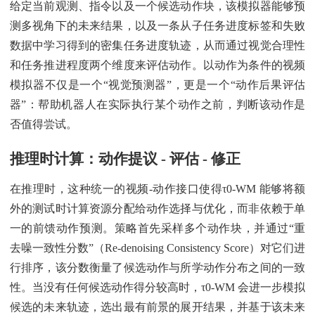
给定当前观测、指令以及一个候选动作块，该模拟器能够预
测多视角下的未来结果，以及一条从子任务进度标签和失败
数据中学习得到的密集任务进度轨迹，从而通过视觉合理性
和任务推进程度两个维度来评估动作。以动作为条件的视频
模拟器不仅是一个“视觉预测器”，更是一个“动作后果评估
器”：帮助机器人在实际执行某个动作之前，判断该动作是
否值得尝试。
推理时计算：动作提议 - 评估 - 修正
在推理时，这种统一的视频-动作接口使得τ0-WM 能够将额
外的测试时计算资源分配给动作选择与优化，而非依赖于单
一的前馈动作预测。策略首先采样多个动作块，并通过“重
去噪一致性分数”（Re-denoising Consistency Score）对它们进
行排序，该分数衡量了候选动作与所学动作分布之间的一致
性。当没有任何候选动作得分较高时，τ0-WM 会进一步模拟
候选的未来轨迹，选出最有前景的展开结果，并基于该未来