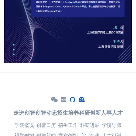
走进创智
创智动态
招生培养
科研创新
人事人才
学院概况
创智日历
招生工作
科研进展
学院导师
视觉创智
创智新闻
学在创智
产业合作
人才引进