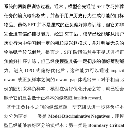
系统的两阶段训练过程。通常，模型会先通过 SFT 学习推荐
任务的输入输出格式，并基于用户历史行为生成可能的目标
物品。虽然 SFT 并不是显式的正负偏好排序训练，但它并非
完全没有偏好捕捉能力。经过 SFT 后，模型已经能够从用户
历史行为中学习到一定的粗粒度兴趣模式，并对明显无关的
物品赋予较低似然。
换言之，SFT 阶段虽然并不显式进行正
负偏好排序训练，但已经
使模型具备一定初步的偏好辨别能
力
。进入 DPO 式偏好优化后，这种能力可以通过 implicit
reward 或正负样本之间的 reward gap 体现出来：对于相当比
例的随机采样负样本，模型在偏好优化开始之前，就已经会
赋予它们显著低于正样本的似然或 implicit reward。
基于正负样本之间的似然差距，研究团队进一步将负样本
划分为两类：一类是
Model-Discriminative Negatives
，即模
型已经能够较好区分的负样本；另一类是
Boundary-Critical