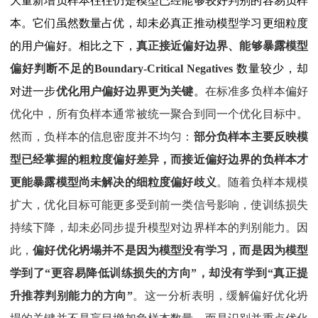
大量新增负样本往往仍是模型已经能够较好判别的容易负样
本。它们虽然数量占优，却未必真正推动模型学习更细粒度
的用户偏好。相比之下，
真正接近偏好边界、能够暴露模型
偏好判断不足的
Boundary-Critical Negatives
数量较少，却
对进一步
优化用户偏好边界更为关键
。
在标准多负样本偏好
优化中，所有负样本通常被统一聚合到同一个优化目标中。
然而，负样本的信息密度并不均匀：
部分负样本主要反映模
型已经掌握的粗粒度偏好差异，而接近偏好边界的负样本才
更能暴露模型尚未解决的细粒度偏好歧义
。随着负样本规模
扩大，优化目标可能更多受到前一类信号影响，使训练损失
持续下降，却未必同步提升模型对边界样本的判别能力。
因
此，
偏好优化坍塌并不是因为模型没有学习，而是因为模型
学到了“更容易降低训练损失的方向”，却没有学到“真正提
升推荐判别能力的方向”
。这一分析表明，缓解偏好优化坍