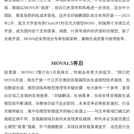
戏，都能以MOVA为“底座”，按自己的需求和风格进一步优化，适合中小
团队、垂直场景的低成本落地。这并非邱锡鹏团队首次布局开源——2023
年2月，复旦大学发布类ChatGPT对话式大模型MOSS，时隔两个月便正式
开源，成为国内首个支持搜索、画图、计算等插件的开源对话模型。除了
全栈开源，MOVA还采用混合专家创新架构，兼顾生成质量与推理效率。
MOVA1.5将启
据透露，MOVA1.5预计在3月底推出，性能会有更大的提升。“我们把
MOVA开源，相当于第一个公开完整的音视频同步生成模型技术路线，包
括数据合成、模型训练和模型推理等关键步骤，给大家作一个参考，复现
出近似工业级的音画效果。”邱锡鹏说。在他看来，当前全球音视频生成
模型虽不断涌现，但整体仍处于起步阶段，未来竞争必将愈发激烈。行业
关键突破点，集中在模型智能提升的核心命题上——与文本领域已确立的
规模定律不同，音视频领域目前尚未发现类似规律，即尚未证实能否通过
让模型“观看”视频、学习视频数据，实现自身智能显著提升，这也是行业