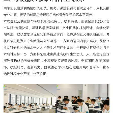
同学们以饱满的热情投入笔试、机考、课题实训与面试全环节，用扎实的
专业功底、灵活的创新思维展现了当代青年学子的高水平素养。
本次金秋营的选题与考核机制亮点突出、极具特色：选题聚焦机器人“言
出法随”智能决策、星球风场密室破解、文生图防护机制设计、自动化新
闻溯源、RNA突变适应度预测等前沿方向，既充满创意又兼具挑战性。考
核环节更是聚力专业赋能与公平遴选：一方面邀请国内顶尖高校、头部企
业及科研机构的高水平人才担任学术与产业导师，全程提供答疑指导与学
术研讨支持；另一方面特别组建由共建高校招生负责人、人工智能专业资
深导师构成的考核专家团，全程观测监督遴选过程。专家团围绕“家国情
怀、抗挫能力、创新能力、自我驱动”四大核心维度开展综合考评，确保
选拔过程专业严谨、公平公正。