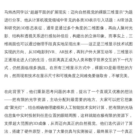
马炜杰同学以“超越平面的扩展现实：迈向自然视觉的裸眼三维显示”为题
进行分享。他从计算机视觉领域中常见的各类3D表示引入话题：AI常涉及
和研究的3D形态表征，通常是通过多个角度的二维图像，再由人脑对光
影、结构和透视关系进行感知补偿后，构建出的立体印象。而事实上，三
维画面也可以通过物理手段真实地呈现出来——这正是三维显示技术试图
实现的方向。从3D电影到VR、AR技术，再到户外大屏互动等，三维显示
正逐渐走进人们的生活，但距离真正成为人类和数字世界交互的下一代方
式，仍然面临很多挑战。在所有三维显示方式中，裸眼3D是最理想的方
向，然而现有技术在显示尺寸和可视角度之间难免要做取舍，不够完美。
在此背景下，他们重新思考问题的本质，提出了一个直观又优雅的想法
——把有限的光学资源，主动分配到最需要的地方。大家可以把它想象
成“聚光灯”，结合精确物理建模和人工智能技术实时计算，把有限的光场
信息集中实时投射到任意位置的眼睛周围，这样就能在极有限的资源下，
支撑超大范围的3D成像，从而迈向真正的自然视觉。他们迭代设计了算
法，搭建了硬件原型，并做了大量仿真与实测验证，最终展示了一个真正