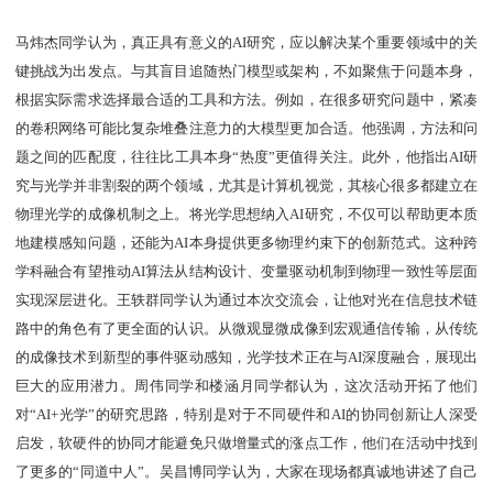
马炜杰同学认为，真正具有意义的AI研究，应以解决某个重要领域中的关
键挑战为出发点。与其盲目追随热门模型或架构，不如聚焦于问题本身，
根据实际需求选择最合适的工具和方法。例如，在很多研究问题中，紧凑
的卷积网络可能比复杂堆叠注意力的大模型更加合适。他强调，方法和问
题之间的匹配度，往往比工具本身“热度”更值得关注。此外，他指出AI研
究与光学并非割裂的两个领域，尤其是计算机视觉，其核心很多都建立在
物理光学的成像机制之上。将光学思想纳入AI研究，不仅可以帮助更本质
地建模感知问题，还能为AI本身提供更多物理约束下的创新范式。这种跨
学科融合有望推动AI算法从结构设计、变量驱动机制到物理一致性等层面
实现深层进化。王轶群同学认为通过本次交流会，让他对光在信息技术链
路中的角色有了更全面的认识。从微观显微成像到宏观通信传输，从传统
的成像技术到新型的事件驱动感知，光学技术正在与AI深度融合，展现出
巨大的应用潜力。周伟同学和楼涵月同学都认为，这次活动开拓了他们
对“AI+光学”的研究思路，特别是对于不同硬件和AI的协同创新让人深受
启发，软硬件的协同才能避免只做增量式的涨点工作，他们在活动中找到
了更多的“同道中人”。吴昌博同学认为，大家在现场都真诚地讲述了自己