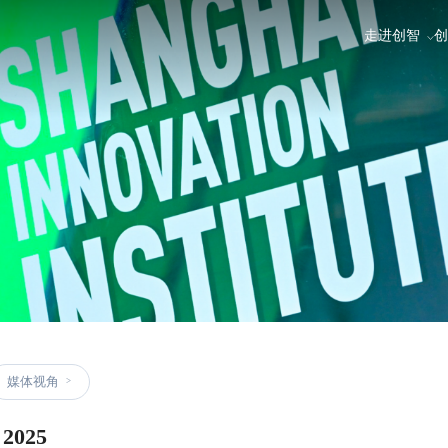
走进创智
创
媒体视角
025