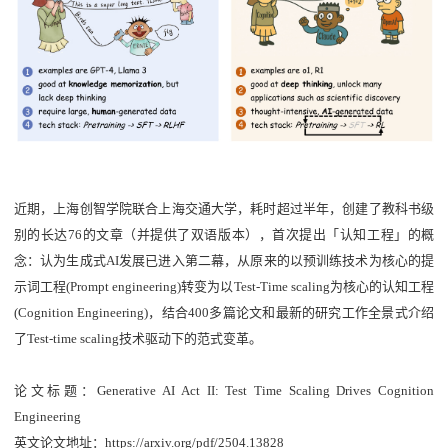
近期，上海创智学院联合上海交通大学，耗时超过半年，创建了教科书级
别的长达
76
的文章（并提供了双语版本），首次提出「认知工程」的概
念：认为生成式
AI
发展已进入第二幕，从原来的以预训练技术为核心的提
示词工程
(Prompt engineering)
转变为以
Test-Time scaling
为核心的认知工程
(Cognition Engineering)
，结合
400
多篇论文和最新的研究工作全景式介绍
了
Test-time scaling
技术驱动下的范式变革。
论文标题：
Generative AI Act II: Test Time Scaling Drives Cognition
Engineering
英文论文地址：
https://arxiv.org/pdf/2504.13828